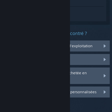
Voir dans le magasin
Connectez-vous
pour obtenir de l'aide
sur Journey to Monolith Demo.
Quel est le type de problème rencontré ?
Ça ne marche pas sur mon système d'exploitation
Il n'est pas dans ma bibliothèque
J'ai des problèmes avec ma clé CD achetée en
magasin
Connectez-vous pour plus d'options personnalisées