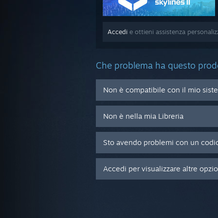
Accedi
e ottieni assistenza personalizz
Che problema ha questo prod
Non è compatibile con il mio sist
Non è nella mia Libreria
Sto avendo problemi con un codic
Accedi per visualizzare altre opzi