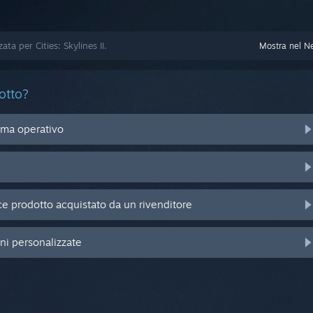
ata per Cities: Skylines II.
Mostra nel N
otto?
ema operativo
e prodotto acquistato da un rivenditore
oni personalizzate