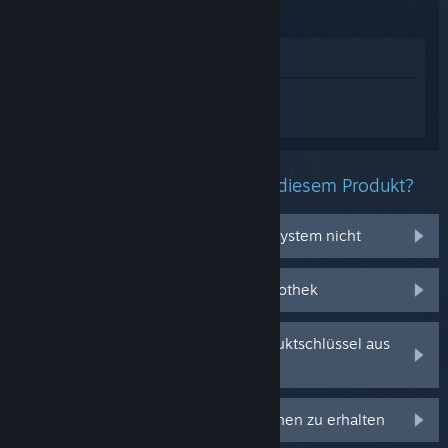
Im Shop anzeigen
Melden Sie sich an
, um personalisierte
Hilfe für Cities: Skylines II zu erhalten.
Welche Probleme haben Sie mit diesem Produkt?
Es funktioniert auf meinem Betriebssystem nicht
Es befindet sich nicht in meiner Bibliothek
Ich habe Probleme mit meinem Produktschlüssel aus
dem Einzelhandel
Anmelden, um personalisierte Optionen zu erhalten