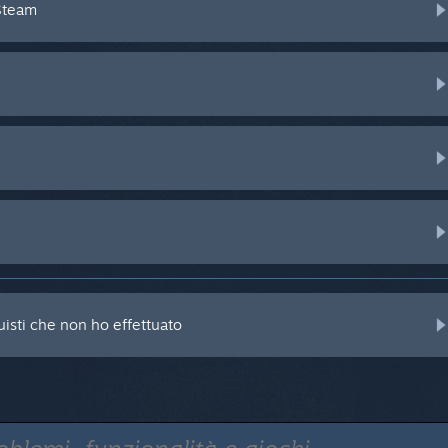
 Steam
isti che non ho effettuato