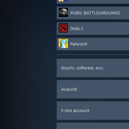
PUBG: BATTLEGROUNDS
Dota 2
Palworld
Giochi, software, ecc.
Acquisti
Il mio account