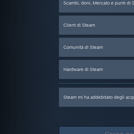
Scambi, doni, Mercato e punti di
Client di Steam
Comunità di Steam
Hardware di Steam
Steam mi ha addebitato degli acqu