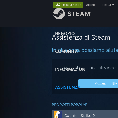
Installa Steam
Accedi
|
Lingua
NEGOZIO
Assistenza di Steam
In che cosa possiamo aiuta
COMUNITÀ
Accedi al tuo account di Steam per
INFORMAZIONI
Accedi a St
ASSISTENZA
PRODOTTI POPOLARI
Counter-Strike 2