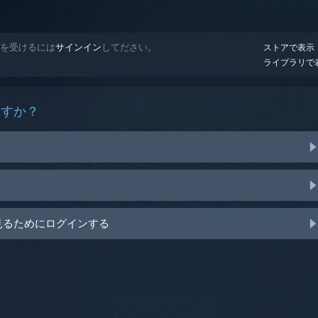
プを受けるには
サインイン
してださい。
ストアで表示
ライブラリで
ますか？
見るためにログインする