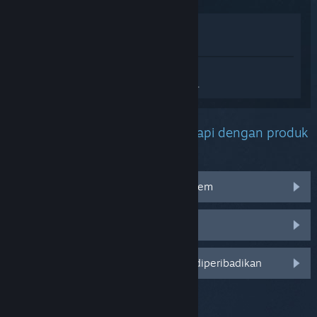
Lihat di Gedung
Lihat dalam Pustaka saya
Daftar masuk
untuk mendapatkan
bantuan yang diperibadikan bagi Dota 2.
Apakah masalah yang anda hadapi dengan produk
ini?
Saya menghadapi masalah dengan item
Tiada dalam pustaka saya
Log masuk untuk pilihan yang lebih diperibadikan