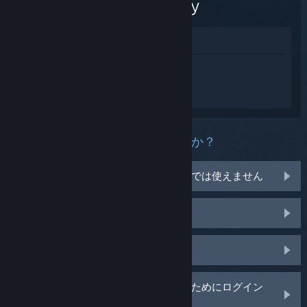
Odyssey
ストアで表示
Assassin's Creed Odyssey 用にカスタマイ
ズされたヘルプを受けるには
サインイン
し
てださい。
この製品にどんな問題がありますか？
使っているオペレーティングシステムでは使えません
ライブラリ内にありません
店頭購入のCDキーの問題
カスタマイズされたオプションを見るためにログイン
する