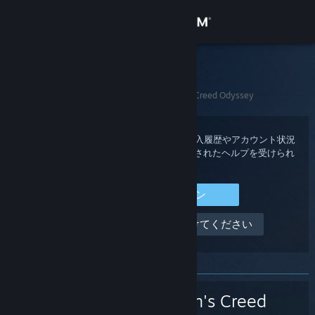
サインイン
ストア
Steamサポート
ホーム
>
ゲームとアプリケーション
>
Assassin's Creed Odyssey
コミュニティ
詳細
Steam アカウントにサインインすると、購入履歴やアカウント状況
を確認できる他、あなた用にカスタマイズされたヘルプを受けられ
ます。
サポート
Steam にサインイン
言語を変更
サインインできません、助けてください
Steamモバイルアプリを入手
デスクトップウェブサイトを表示
Assassin's Creed