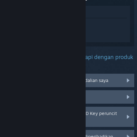
Lihat di Gedung
Daftar masuk
untuk mendapatkan
bantuan yang diperibadikan bagi
Assassin's Creed Odyssey.
Apakah masalah yang anda hadapi dengan produk
ini?
Tidak berfungsi pada sistem pengendalian saya
Tiada dalam pustaka saya
Saya menghadapi masalah dengan CD Key peruncit
saya
Log masuk untuk pilihan yang lebih diperibadikan