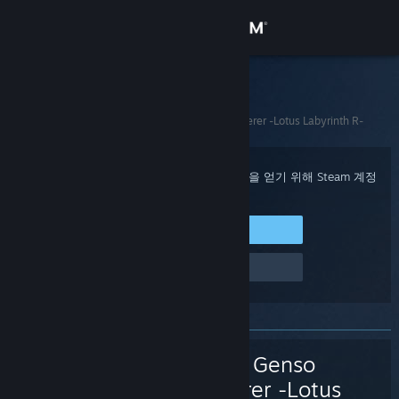
로그인
상점
Steam 고객지원
홈
>
게임 및 애플리케이션
>
Touhou Genso Wanderer -Lotus Labyrinth R-
커뮤니티
정보
구매 확인, 계정 상태 및 개인 설정화된 도움을 얻기 위해 Steam 계정
에 로그인하세요.
지원
Steam에 로그인
로그인 관련 문제
언어 변경
Steam 모바일 앱 다운로드
PC 웹사이트 보기
Touhou Genso
Wanderer -Lotus