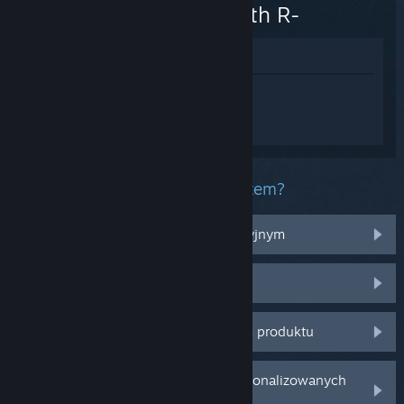
Labyrinth R-
Zobacz w sklepie
Zaloguj się
, aby uzyskać
spersonalizowaną pomoc dla Touhou
Genso Wanderer -Lotus Labyrinth R-.
Jaki masz problem z tym produktem?
Nie działa na moim systemie operacyjnym
Produktu nie ma w mojej bibliotece
Mam problem z zakupionym kluczem produktu
Zaloguj się, aby znaleźć więcej spersonalizowanych
opcji