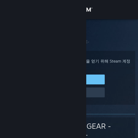
로그인
상점
Steam 고객지원
홈
>
게임 및 애플리케이션
>
GUILTY GEAR -STRIVE-
커뮤니티
정보
구매 확인, 계정 상태 및 개인 설정화된 도움을 얻기 위해 Steam 계정
에 로그인하세요.
지원
Steam에 로그인
로그인 관련 문제
언어 변경
Steam 모바일 앱 다운로드
PC 웹사이트 보기
GUILTY GEAR -
STRIVE-