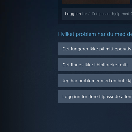
Logg inn
for å få tilpasset hjelp me
Hvilket problem har du med de
Det fungerer ikke på mitt operati
Det finnes ikke i biblioteket mitt
Jeg har problemer med en butikk
Logg inn for flere tilpassede alter