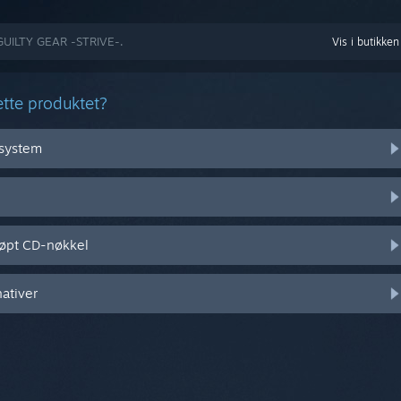
d GUILTY GEAR -STRIVE-.
Vis i butikken
tte produktet?
vsystem
jøpt CD-nøkkel
nativer