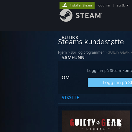
Installer Steam
logg inn
|
språk
BUTIKK
Steams kundestøtte
Hjem
>
Spill og programmer
>
GUILTY GEAR 
SAMFUNN
Logg inn på Steam-kontoe
OM
Logg inn på 
STØTTE