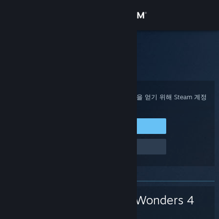
로그인
상점
Steam 고객지원
홈
>
게임 및 애플리케이션
>
Age of Wonders 4
커뮤니티
정보
구매 확인, 계정 상태 및 개인 설정화된 도움을 얻기 위해 Steam 계정
에 로그인하세요.
지원
Steam에 로그인
로그인 관련 문제
언어 변경
Steam 모바일 앱 다운로드
PC 웹사이트 보기
Age of Wonders 4