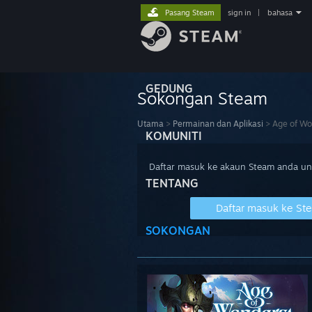
Pasang Steam
sign in
|
bahasa
GEDUNG
Sokongan Steam
Utama
>
Permainan dan Aplikasi
>
Age of Wo
KOMUNITI
Daftar masuk ke akaun Steam anda u
TENTANG
Daftar masuk ke St
SOKONGAN