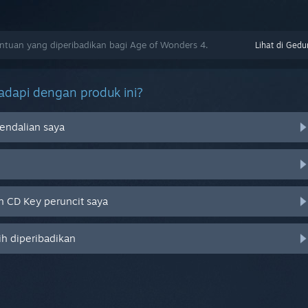
tuan yang diperibadikan bagi Age of Wonders 4.
Lihat di Gedu
dapi dengan produk ini?
endalian saya
 CD Key peruncit saya
ih diperibadikan