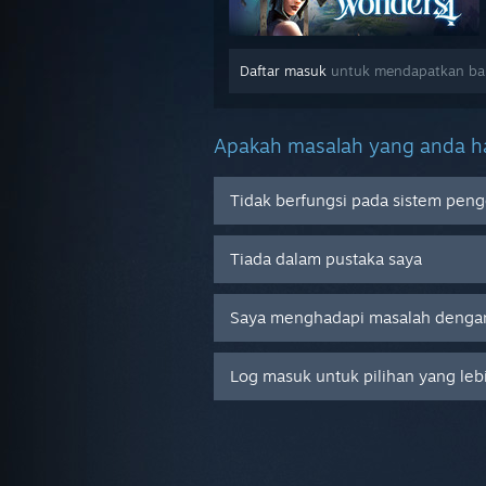
Daftar masuk
untuk mendapatkan ban
Apakah masalah yang anda ha
Tidak berfungsi pada sistem peng
Tiada dalam pustaka saya
Saya menghadapi masalah dengan
Log masuk untuk pilihan yang leb