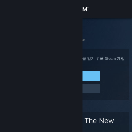
로그인
상점
Steam 고객지원
홈
>
게임 및 애플리케이션
>
Cronos: The New Dawn
커뮤니티
정보
구매 확인, 계정 상태 및 개인 설정화된 도움을 얻기 위해 Steam 계정
에 로그인하세요.
지원
Steam에 로그인
로그인 관련 문제
언어 변경
Steam 모바일 앱 다운로드
PC 웹사이트 보기
Cronos: The New
Dawn