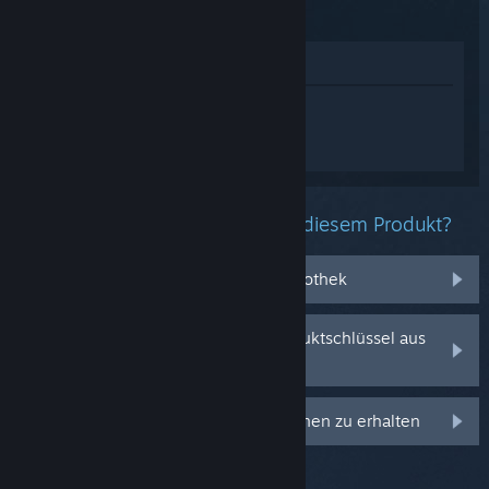
Dawn
Im Shop anzeigen
Melden Sie sich an
, um personalisierte
Hilfe für Cronos: The New Dawn zu
erhalten.
Welche Probleme haben Sie mit diesem Produkt?
Es befindet sich nicht in meiner Bibliothek
Ich habe Probleme mit meinem Produktschlüssel aus
dem Einzelhandel
Anmelden, um personalisierte Optionen zu erhalten