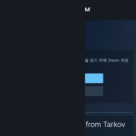
로그인
상점
Steam 고객지원
홈
>
게임 및 애플리케이션
>
Escape from Tarkov
커뮤니티
정보
구매 확인, 계정 상태 및 개인 설정화된 도움을 얻기 위해 Steam 계정
에 로그인하세요.
지원
Steam에 로그인
로그인 관련 문제
언어 변경
Steam 모바일 앱 다운로드
PC 웹사이트 보기
Escape from Tarkov