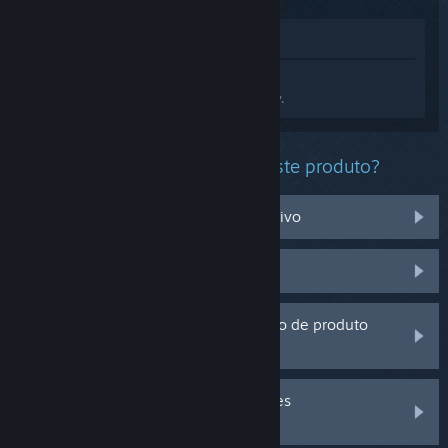
Ver na loja
Inicia sessão
para obteres ajuda
personalizada com o Escape from Tarkov.
Que problema estás a ter com este produto?
Não funciona no meu sistema operativo
Não está na minha biblioteca
Estou a ter problemas com um código de produto
que adquiri fora do Steam
Inicia a sessão para veres mais opções
personalizadas