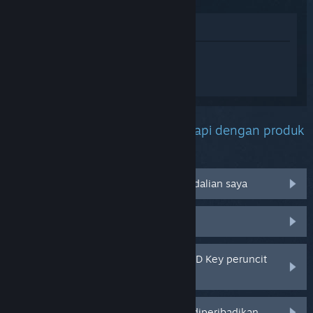
Lihat di Gedung
Daftar masuk
untuk mendapatkan
bantuan yang diperibadikan bagi
Timberborn.
Apakah masalah yang anda hadapi dengan produk
ini?
Tidak berfungsi pada sistem pengendalian saya
Tiada dalam pustaka saya
Saya menghadapi masalah dengan CD Key peruncit
saya
Log masuk untuk pilihan yang lebih diperibadikan