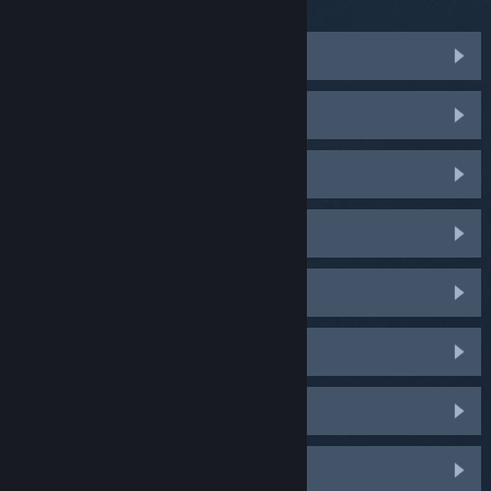
PRODUK POPULAR
Counter-Strike 2
PUBG: BATTLEGROUNDS
Dota 2
Palworld
Apex Legends
Rust
TBH: Task Bar Hero
Marvel Rivals