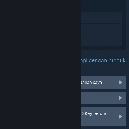
Edition
Lihat di Gedung
Daftar masuk
untuk mendapatkan
bantuan yang diperibadikan bagi
Horizon Zero Dawn™ Complete Edition.
Apakah masalah yang anda hadapi dengan produk
ini?
Tidak berfungsi pada sistem pengendalian saya
Tiada dalam pustaka saya
Saya menghadapi masalah dengan CD Key peruncit
saya