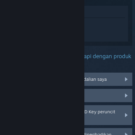
Lihat di Gedung
Daftar masuk
untuk mendapatkan
bantuan yang diperibadikan bagi
PlateUp!.
Apakah masalah yang anda hadapi dengan produk
ini?
Tidak berfungsi pada sistem pengendalian saya
Tiada dalam pustaka saya
Saya menghadapi masalah dengan CD Key peruncit
saya
Log masuk untuk pilihan yang lebih diperibadikan