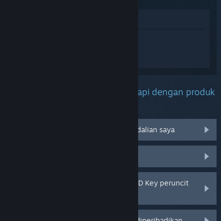
Lihat di Gedung
Daftar masuk
untuk mendapatkan
bantuan yang diperibadikan bagi
Persona 5 Royal.
Apakah masalah yang anda hadapi dengan produk
ini?
Tidak berfungsi pada sistem pengendalian saya
Tiada dalam pustaka saya
Saya menghadapi masalah dengan CD Key peruncit
saya
Log masuk untuk pilihan yang lebih diperibadikan