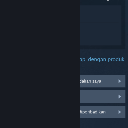
Lihat di Gedung
Lihat dalam Pustaka saya
Daftar masuk
untuk mendapatkan
bantuan yang diperibadikan bagi Animal
Trainer Simulator: Prologue.
Apakah masalah yang anda hadapi dengan produk
ini?
Tidak berfungsi pada sistem pengendalian saya
Tiada dalam pustaka saya
Log masuk untuk pilihan yang lebih diperibadikan