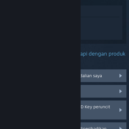
Lihat di Gedung
Daftar masuk
untuk mendapatkan
bantuan yang diperibadikan bagi ELDEN
RING NIGHTREIGN.
Apakah masalah yang anda hadapi dengan produk
ini?
Tidak berfungsi pada sistem pengendalian saya
Tiada dalam pustaka saya
Saya menghadapi masalah dengan CD Key peruncit
saya
Log masuk untuk pilihan yang lebih diperibadikan