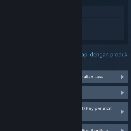
Lihat di Gedung
Daftar masuk
untuk mendapatkan
bantuan yang diperibadikan bagi No
Man's Sky.
Apakah masalah yang anda hadapi dengan produk
ini?
Tidak berfungsi pada sistem pengendalian saya
Tiada dalam pustaka saya
Saya menghadapi masalah dengan CD Key peruncit
saya
Log masuk untuk pilihan yang lebih diperibadikan