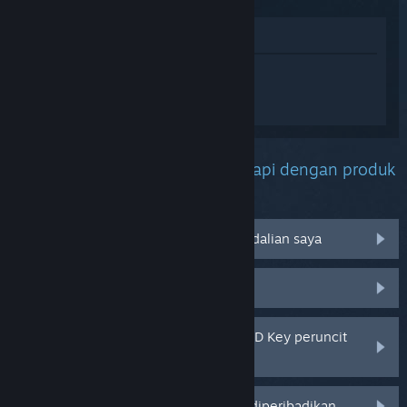
Lihat di Gedung
Daftar masuk
untuk mendapatkan
bantuan yang diperibadikan bagi Mech
Builder.
Apakah masalah yang anda hadapi dengan produk
ini?
Tidak berfungsi pada sistem pengendalian saya
Tiada dalam pustaka saya
Saya menghadapi masalah dengan CD Key peruncit
saya
Log masuk untuk pilihan yang lebih diperibadikan