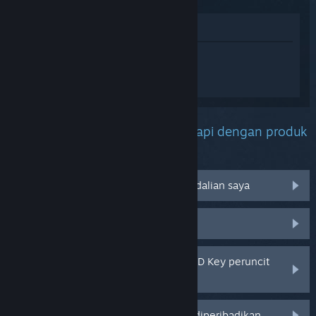
Lihat di Gedung
Daftar masuk
untuk mendapatkan
bantuan yang diperibadikan bagi
Geometry Dash.
Apakah masalah yang anda hadapi dengan produk
ini?
Tidak berfungsi pada sistem pengendalian saya
Tiada dalam pustaka saya
Saya menghadapi masalah dengan CD Key peruncit
saya
Log masuk untuk pilihan yang lebih diperibadikan