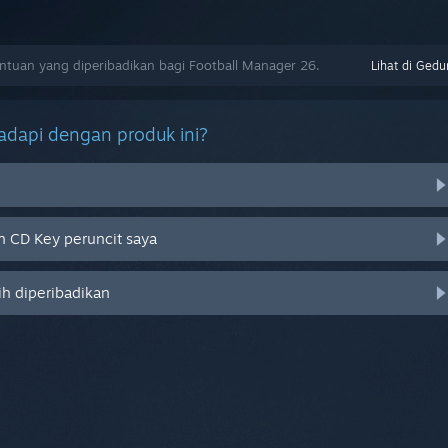
uan yang diperibadikan bagi Football Manager 26.
Lihat di Gedu
dapi dengan produk ini?
 CD Key peruncit saya
ih diperibadikan