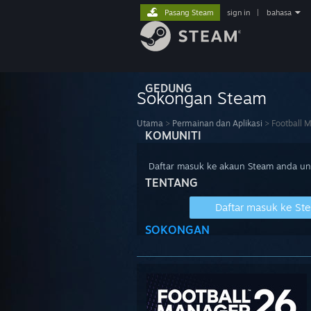
Pasang Steam
sign in
|
bahasa
GEDUNG
Sokongan Steam
Utama
>
Permainan dan Aplikasi
>
Football 
KOMUNITI
Daftar masuk ke akaun Steam anda u
TENTANG
Daftar masuk ke St
SOKONGAN