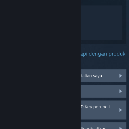
Lihat di Gedung
Daftar masuk
untuk mendapatkan
bantuan yang diperibadikan bagi
Watch_Dogs 2.
Apakah masalah yang anda hadapi dengan produk
ini?
Tidak berfungsi pada sistem pengendalian saya
Tiada dalam pustaka saya
Saya menghadapi masalah dengan CD Key peruncit
saya
Log masuk untuk pilihan yang lebih diperibadikan