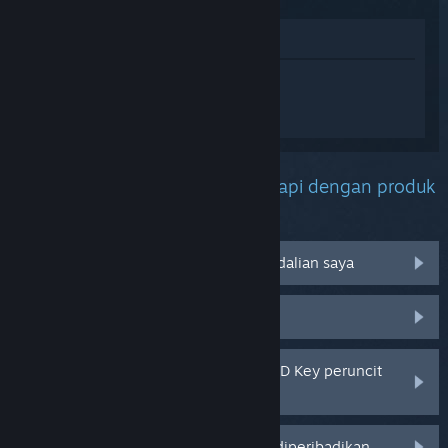
Lihat di Gedung
Daftar masuk
untuk mendapatkan
bantuan yang diperibadikan bagi
Nullysun.
Apakah masalah yang anda hadapi dengan produk
ini?
Tidak berfungsi pada sistem pengendalian saya
Tiada dalam pustaka saya
Saya menghadapi masalah dengan CD Key peruncit
saya
Log masuk untuk pilihan yang lebih diperibadikan