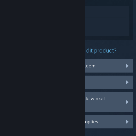
In winkel weergeven
Log in
om persoonlijke hulp te krijgen
voor Warhammer 40,000: Darktide.
Welk probleem ondervind je met dit product?
Het werkt niet op mijn besturingssysteem
Het zit niet in mijn bibliotheek
Ik ondervind problemen met mijn in de winkel
gekochte cd-sleutel
Log in voor meer gepersonaliseerde opties