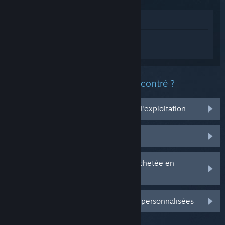
Voir dans le magasin
Connectez-vous
pour obtenir de l'aide
sur Warhammer 40,000: Darktide.
Quel est le type de problème rencontré ?
Ça ne marche pas sur mon système d'exploitation
Il n'est pas dans ma bibliothèque
J'ai des problèmes avec ma clé CD achetée en
magasin
Connectez-vous pour plus d'options personnalisées