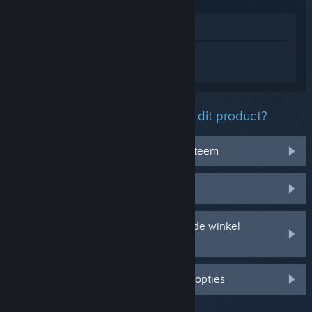
In winkel weergeven
Log in
om persoonlijke hulp te krijgen
voor STAR WARS Jedi: Survivor™.
Welk probleem ondervind je met dit product?
Het werkt niet op mijn besturingssysteem
Het zit niet in mijn bibliotheek
Ik ondervind problemen met mijn in de winkel
gekochte cd-sleutel
Log in voor meer gepersonaliseerde opties