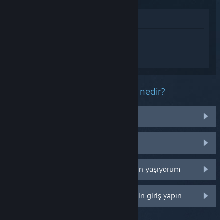
Mağazada İncele
STAR WARS Jedi: Survivor™ hakkında
kişiselleştirilmiş destek almak için
Giriş
yapın
.
Bu ürün ile ilgili yaşadığınız sorun nedir?
İşletim sistemim üzerinde çalışmıyor
Kütüphanemde değil
Perakende CD anahtarım ile ilgili sorun yaşıyorum
Daha fazla kişiselleştirme seçeneği için giriş yapın