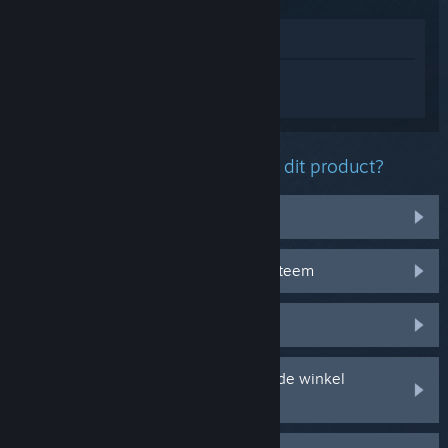
In winkel weergeven
Log in
om persoonlijke hulp te krijgen
voor ARC Raiders.
Welk probleem ondervind je met dit product?
Ik heb problemen met voorwerpen
Het werkt niet op mijn besturingssysteem
Het zit niet in mijn bibliotheek
Ik ondervind problemen met mijn in de winkel
gekochte cd-sleutel