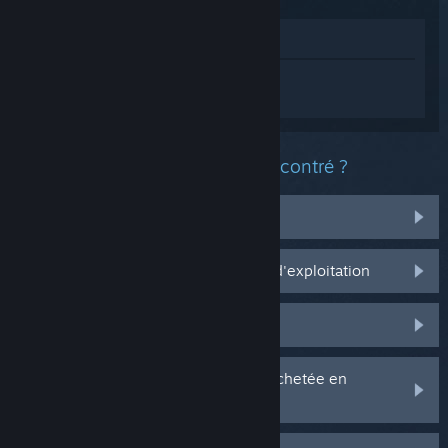
Voir dans le magasin
Connectez-vous
pour obtenir de l'aide
sur ARC Raiders.
Quel est le type de problème rencontré ?
J'ai des problèmes avec mes items
Ça ne marche pas sur mon système d'exploitation
Il n'est pas dans ma bibliothèque
J'ai des problèmes avec ma clé CD achetée en
magasin