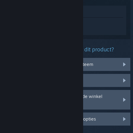
In winkel weergeven
Log in
om persoonlijke hulp te krijgen
voor Frosthaven.
Welk probleem ondervind je met dit product?
Het werkt niet op mijn besturingssysteem
Het zit niet in mijn bibliotheek
Ik ondervind problemen met mijn in de winkel
gekochte cd-sleutel
Log in voor meer gepersonaliseerde opties