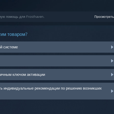
ную помощь для Frosthaven.
Просмотреть
тим товаром?
ой системе
ничным ключом активации
ить индивидуальные рекомендации по решению возникших