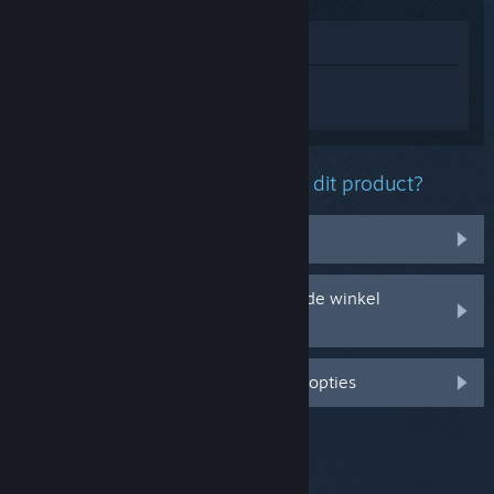
In winkel weergeven
Log in
om persoonlijke hulp te krijgen
voor The Binding of Isaac: Rebirth.
Welk probleem ondervind je met dit product?
Het zit niet in mijn bibliotheek
Ik ondervind problemen met mijn in de winkel
gekochte cd-sleutel
Log in voor meer gepersonaliseerde opties