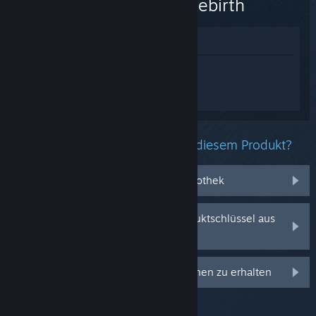
Isaac: Rebirth
Im Shop anzeigen
Melden Sie sich an
, um personalisierte
Hilfe für The Binding of Isaac: Rebirth zu
erhalten.
Welche Probleme haben Sie mit diesem Produkt?
Es befindet sich nicht in meiner Bibliothek
Ich habe Probleme mit meinem Produktschlüssel aus
dem Einzelhandel
Anmelden, um personalisierte Optionen zu erhalten