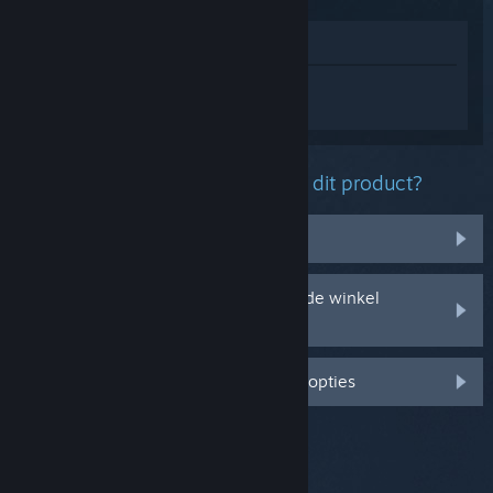
In winkel weergeven
Log in
om persoonlijke hulp te krijgen
voor Metro 2033 Redux.
Welk probleem ondervind je met dit product?
Het zit niet in mijn bibliotheek
Ik ondervind problemen met mijn in de winkel
gekochte cd-sleutel
Log in voor meer gepersonaliseerde opties