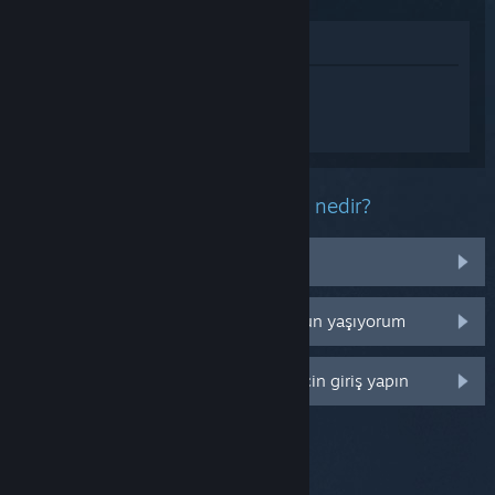
Mağazada İncele
Metro 2033 Redux hakkında
kişiselleştirilmiş destek almak için
Giriş
yapın
.
Bu ürün ile ilgili yaşadığınız sorun nedir?
Kütüphanemde değil
Perakende CD anahtarım ile ilgili sorun yaşıyorum
Daha fazla kişiselleştirme seçeneği için giriş yapın