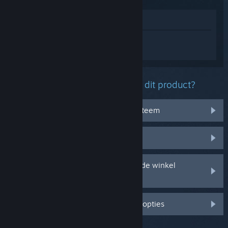
In winkel weergeven
Log in
om persoonlijke hulp te krijgen
voor DOOM: The Dark Ages.
Welk probleem ondervind je met dit product?
Het werkt niet op mijn besturingssysteem
Het zit niet in mijn bibliotheek
Ik ondervind problemen met mijn in de winkel
gekochte cd-sleutel
Log in voor meer gepersonaliseerde opties