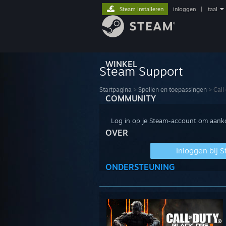
Steam installeren
inloggen
|
taal
WINKEL
Steam Support
Startpagina
>
Spellen en toepassingen
>
Call
COMMUNITY
Log in op je Steam-account om aankop
OVER
Inloggen bij 
ONDERSTEUNING