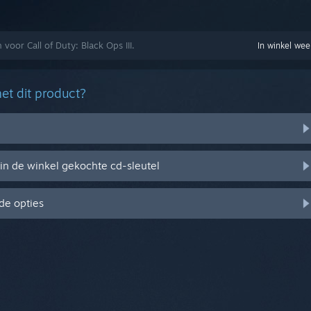
voor Call of Duty: Black Ops III.
In winkel we
et dit product?
in de winkel gekochte cd-sleutel
de opties