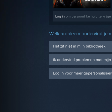
Log in
om persoonlijke hulp te krijgen 
Welk probleem ondervind je m
Het zit niet in mijn bibliotheek
Ik ondervind problemen met mijn 
Log in voor meer gepersonaliseer