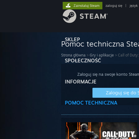
Zainstaluj Steam
zaloguj się
|
język
SKLEP
Pomoc techniczna St
Strona główna
>
Gry i aplikacje
>
Call of Duty:
SPOŁECZNOŚĆ
Zaloguj się na swoje konto Stea
INFORMACJE
Zaloguj się do
POMOC TECHNICZNA