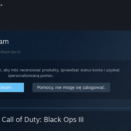
eam
 Black Ops III
m, aby móc recenzować produkty, sprawdzać status konta i uzyskać
spersonalizowaną pomoc.
 Steam
Pomocy, nie mogę się zalogować.
Call of Duty: Black Ops III