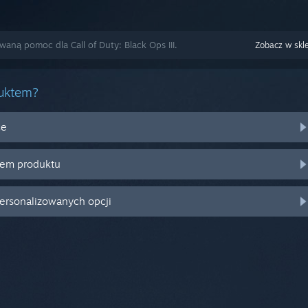
waną pomoc dla Call of Duty: Black Ops III.
Zobacz w skl
duktem?
ce
zem produktu
personalizowanych opcji