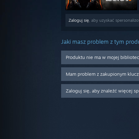
Zaloguj się
, aby uzyskać spersonalizo
Jaki masz problem z tym pro
Produktu nie ma w mojej bibliote
Mam problem z zakupionym kluc
Zaloguj się, aby znaleźć więcej s