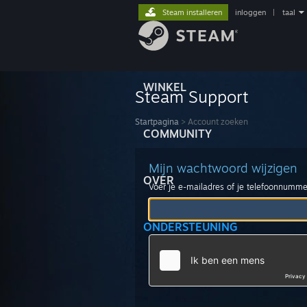
Steam installeren
inloggen
|
taal
WINKEL
Steam Support
Startpagina
>
Account zoeken
COMMUNITY
Mijn wachtwoord wijzigen
OVER
Voer je e-mailadres of je telefoonnumme
ONDERSTEUNING