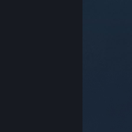
© Valve Corporation. Alle rechten voorbehouden. Alle
handelsmerken zijn eigendom van hun respectieve
eigenaren in de Verenigde Staten en andere landen.
Privacybeleid
|
Juridische informatie
|
Toegankelijkheid
|
Steam Subscriber Agreement
|
Terugbetalingen
|
Cookies