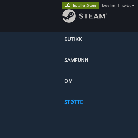
Installer Steam
logg inn
|
språk
BUTIKK
SAMFUNN
OM
STØTTE