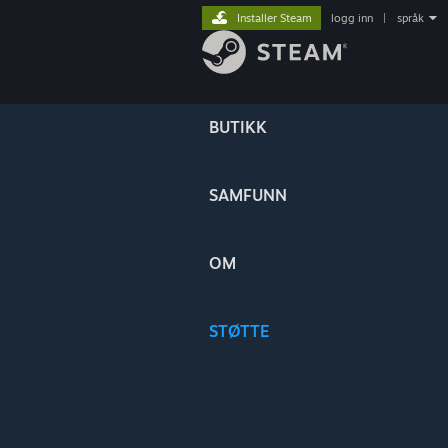
Installer Steam
logg inn
|
språk
BUTIKK
SAMFUNN
OM
STØTTE